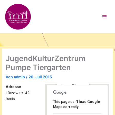
Zum
Inhalt
springen
JugendKulturZentrum
Pumpe Tiergarten
Von
admin
/
20. Juli 2015
JugendK
Adresse
ulturZent
Lützowstr. 42
rum
Pumpe
Berlin
This page can't load Google
Tiergarte
n
Maps correctly.