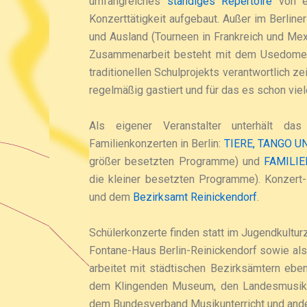
umfangreiches
ständiges Repertoire
von et
Konzerttätigkeit aufgebaut. Außer im Berliner
und Ausland (Tourneen in Frankreich und Mex
Zusammenarbeit besteht mit dem Usedomer Mu
traditionellen Schulprojekts verantwortlich 
regelmäßig gastiert und für das es schon vie
Als eigener Veranstalter unterhält d
Familienkonzerten in Berlin:
TIERE, TANGO 
größer besetzten Programme) und
FAMILI
die kleiner besetzten Programme). Konzert
und dem
Bezirksamt Reinickendorf
.
Schülerkonzerte finden statt im Jugendkultur
Fontane-Haus Berlin-Reinickendorf sowie als
arbeitet mit städtischen Bezirksämtern eb
dem Klingenden Museum, den Landesmusikak
dem Bundesverband Musikunterricht und ande