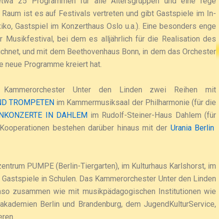
wa 25 Programmen für alle Altersgruppen und eine rege
 Raum ist es auf Festivals vertreten und gibt Gastspiele im In-
iko, Gastspiel im Konzerthaus Oslo u.a.). Eine besonders enge
sikfestival, bei dem es alljährlich für die Realisation des
zeichnet, und mit dem Beethovenhaus Bonn, in dem das Orchester
le neue Programme kreiert hat.
as Kammerorchester Unter den Linden zwei Reihen mit
UND TROMPETEN
im Kammermusiksaal der Philharmonie (für die
ENKONZERTE IN DAHLEM
im Rudolf-Steiner-Haus Dahlem (für
-Kooperationen bestehen darüber hinaus mit der
Urania Berlin
zentrum PUMPE (Berlin-Tiergarten), im Kulturhaus Karlshorst, im
 Gastspiele in Schulen. Das Kammerorchester Unter den Linden
enso zusammen wie mit musikpädagogischen Institutionen wie
ademien Berlin und Brandenburg, dem JugendKulturService,
ren.