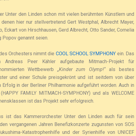
r Unter den Linden schon mit vielen berühmten Künstlern und
denen hier nur stellvertretend Gert Westphal, Albrecht Mayer,
 Eckart von Hirschhausen, Gerd Albrecht, Otto Sander, Cornelia
g Popov genannt seien.
 des Orchesters nimmt die
COOL SCHOOL SYMPHONY
ein. Das
n Andreas Peer Kähler aufgebaute Mitmach-Projekt für
enommierten Wettbewerb
„Kinder zum Olymp
!“ als bestes
ter und einer Schule preisgekrönt und ist seitdem von über
rfolg in der Berliner Philharmonie aufgeführt worden. Auch in
zert (HAPPY FAMILY MITMACH-SYMPHONY) und als WELCOME
klassen ist das Projekt sehr erfolgreich.
us ist das Kammerorchester Unter den Linden auch für sein
 den vergangenen Jahren Benefizkonzerte zugunsten von SOS
 Fukushima-Katastrophenhilfe und der Syrienhilfe von UNICEF