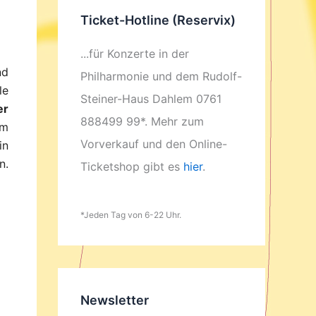
Ticket-Hotline (Reservix)
...für Konzerte in der
nd
Philharmonie und dem Rudolf-
le
Steiner-Haus Dahlem 0761
er
888499 99*. Mehr zum
um
Vorverkauf und den Online-
in
n.
Ticketshop gibt es
hier
.
*Jeden Tag von 6-22 Uhr.
Newsletter