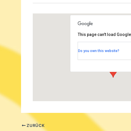
This page can't load Google
Rudolf-Steiner Haus Dah
Do you own this website?
Bernadottestrasse 90-92 - Berl
Veranstaltungen
ZURÜCK