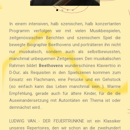
In einem intensiven, halb szenischen, halb konzertanten
Programm verfolgen wir mit vielen Musikbeispielen,
zeitgenössischen Berichten und szenischem Spiel die
bewegte Biographie Beethovens und porträtieren ihn nicht
nur musikalisch, sondern auch als selbstbewussten,
manchmal unbequemen Zeitgenossen. Den musikalischen
Rahmen bildet
Beethovens
wunderschönes Klaviertrio in
D-Dur; als Requisiten in den Spielszenen kommen zum
Einsatz: ein Flachmann, eine Perücke und ein Gehstock
(so einfach kann das Leben manchmal sein…). Warme
Empfehlung, gerade auch für ältere Kinder, für die die
Auseinandersetzung mit Autoritäten ein Thema ist oder
demnächst wird…
LUDWIG VAN…- DER FEUERTRUNKNE ist ein Klassiker
unseres Repertoires, den wir schon an die zweihundert