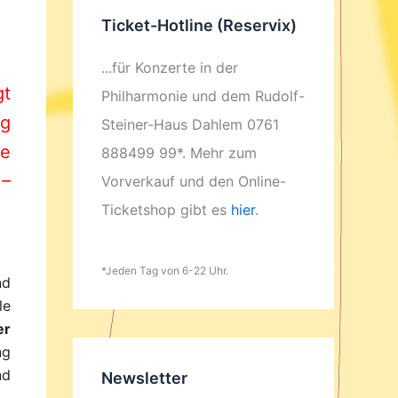
Ticket-Hotline (Reservix)
...für Konzerte in der
gt
Philharmonie und dem Rudolf-
ig
Steiner-Haus Dahlem 0761
le
888499 99*. Mehr zum
 –
Vorverkauf und den Online-
Ticketshop gibt es
hier
.
*Jeden Tag von 6-22 Uhr.
nd
le
er
ng
nd
Newsletter