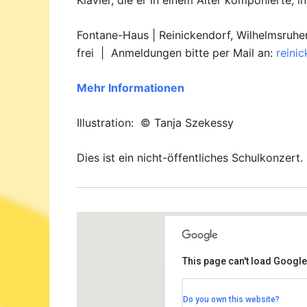
Klavier, die er in einem Alter komponierte, i
Fontane-Haus | Reinickendorf, Wilhelmsruher
frei | Anmeldungen bitte per Mail an:
reini
Mehr Informationen
Illustration: © Tanja Szekessy
Dies ist ein nicht-öffentliches Schulkonzert.
This page can't load Google
Fontane-Haus Märkisches Vi
Do you own this website?
Wilhelmsruher Damm 142c - Berli