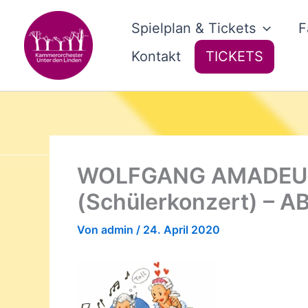
Zum
Inhalt
Spielplan & Tickets
F
springen
Kontakt
TICKETS
WOLFGANG AMADEUS
(Schülerkonzert) – 
Von
admin
/
24. April 2020