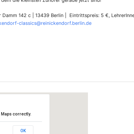
n dem die kleinsten Zuhörer gerade jetzt sind!
 Damm 142 c | 13439 Berlin | Eintrittspreis: 5 €, LehrerInn
ckendorf-classics@reinickendorf.berlin.de
 Maps correctly.
ertel
OK
n