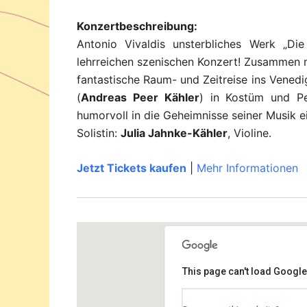
Konzertbeschreibung:
Antonio Vivaldis unsterbliches Werk „Di
lehrreichen szenischen Konzert! Zusammen
fantastische Raum- und Zeitreise ins Venedi
(
Andreas Peer Kähler
) in Kostüm und P
humorvoll in die Geheimnisse seiner Musik 
Solistin:
Julia Jahnke-Kähler
, Violine.
Jetzt Tickets kaufen
|
Mehr Informationen
This page can't load Google
Rudolf-Steiner Haus Dah