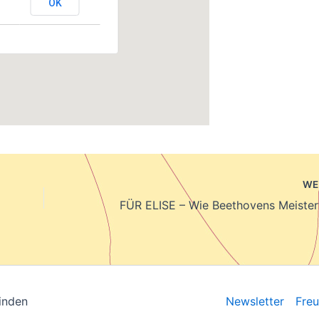
OK
in
WE
inden
Newsletter
Fre