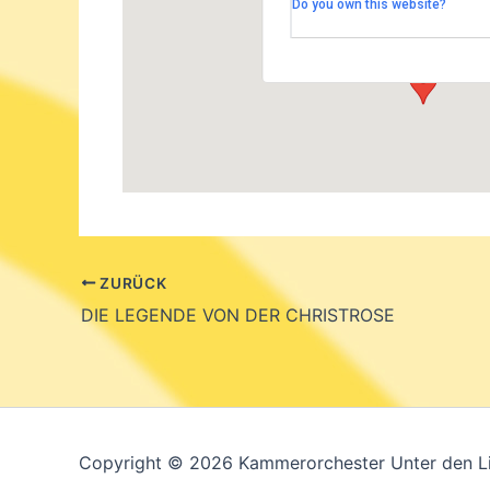
Do you own this website?
Bernadottestrasse 90-92 - Berl
Veranstaltungen
ZURÜCK
DIE LEGENDE VON DER CHRISTROSE
Copyright © 2026 Kammerorchester Unter den L