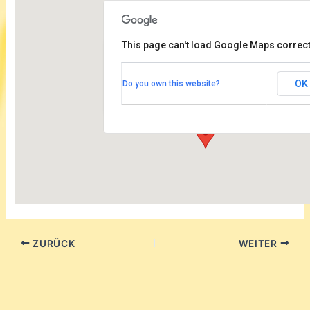
This page can't load Google Maps correct
Fontane-Haus Märkisches Viertel
OK
Do you own this website?
Wilhelmsruher Damm 142c - Berlin
Veranstaltungen
ZURÜCK
WEITER