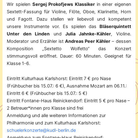
Wir spielen
Sergej Prokofjews Klassiker
in einer eigenen
Sextett-Fassung für Violine, Flöte, Oboe, Klarinette, Horn
und Fagott. Dazu stellen wir liebevoll und kompetent
unsere Instrumente vor. Es spielen das
Bläserquintett
Unter den Linden
und
Julia Jahnke-Kähler
, Violine.
Moderator und Erzähler ist
Andreas Peer Kähler
– dessen
Komposition „Sextetto Wolfetto“ das Konzert
stimmungsvoll eröffnet. Dauer: 60 Minuten. Geeignet für
Klasse 1-6.
Eintritt Kulturhaus Karlshorst: Eintritt 7 € pro Nase
(Frühbucher bis 15.07.: 6 €), Ausnahme Mozart am 06.11.:
Eintritt 6 € (Frühbucher bis 15.07.: 5 €)
Eintritt Fontane-Haus Reinickendorf: Eintritt 5 € pro Nase –
2 Betreuer*innen pro Klasse sind frei
Anmeldung und alle weiteren Informationen zur
Philharmonie und zum Kulturhaus Karlshorst:
schuelerkonzerte@kudl-berlin.de
Anmeldung zum Fontane-Haus Reinickendorf: