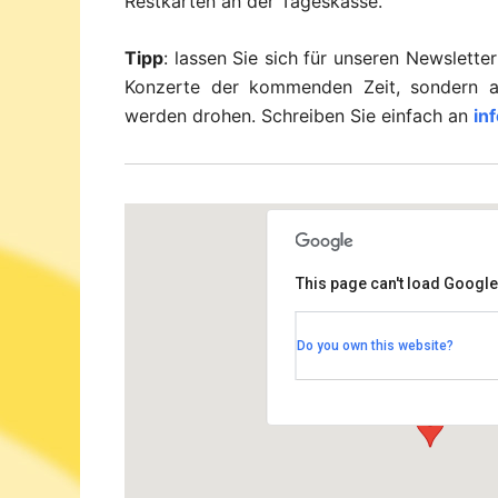
Restkarten an der Tageskasse.
Tipp
: lassen Sie sich für unseren Newsletter
Konzerte der kommenden Zeit, sondern a
werden drohen. Schreiben Sie einfach an
in
This page can't load Google
Rudolf-Steiner Haus Dah
Do you own this website?
Bernadottestrasse 90-92 - Berl
Veranstaltungen