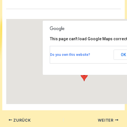
This page can't load Google Maps correct
Fontane-Haus Märkisches Viertel
OK
Do you own this website?
Wilhelmsruher Damm 142c - Berlin
Veranstaltungen
ZURÜCK
WEITER