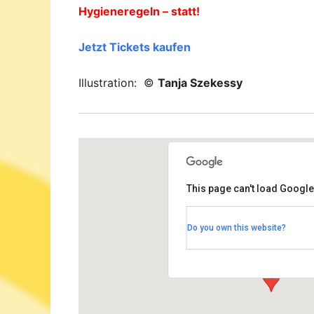
Hygieneregeln – statt!
Jetzt Tickets kaufen
Illustration: ©
Tanja Szekessy
This page can't load Google
Rudolf-Steiner Haus Dah
Do you own this website?
Bernadottestrasse 90-92 - Berl
Veranstaltungen