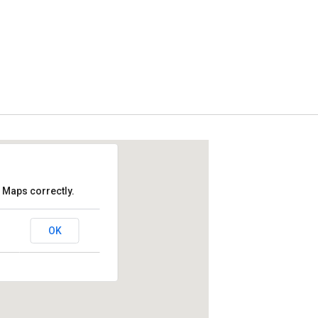
 Maps correctly.
lem
OK
in