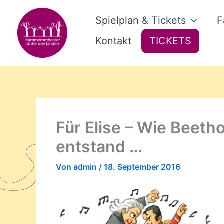
Zum
Inhalt
Spielplan & Tickets
F
springen
Kontakt
TICKETS
Für Elise – Wie Beeth
entstand …
Von
admin
/
18. September 2016