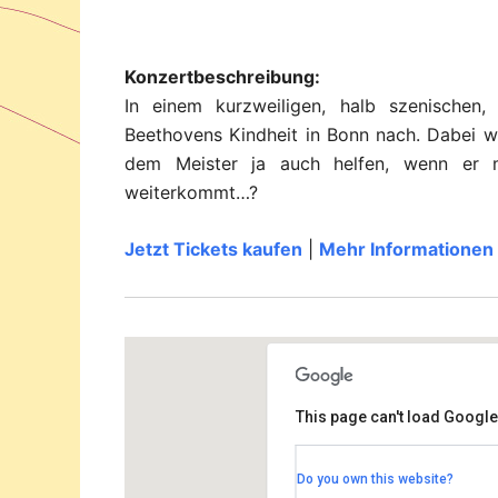
Konzertbeschreibung:
In einem kurzweiligen, halb szenischen
Beethovens Kindheit in Bonn nach. Dabei we
dem Meister ja auch helfen, wenn er m
weiterkommt…?
Jetzt Tickets kaufen
|
Mehr Informationen
This page can't load Google
Rudolf-Steiner Haus Dah
Do you own this website?
Bernadottestrasse 90-92 - Berl