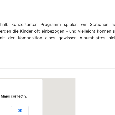
, halb konzertanten Programm spielen wir Stationen a
rden die Kinder oft einbezogen – und vielleicht können s
it der Komposition eines gewissen Albumblattes nic
 Maps correctly.
lem
OK
in