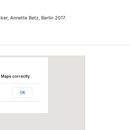
ker, Annette Betz, Berlin 2017.
 Maps correctly.
rmonie
OK
in