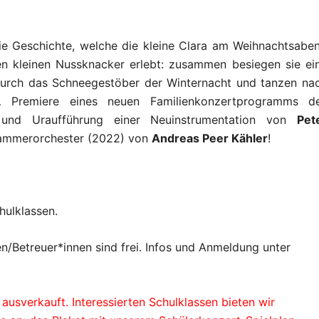
die Geschichte, welche die kleine Clara am Weihnachtsabe
en kleinen Nussknacker erlebt: zusammen besiegen sie ei
durch das Schneegestöber der Winternacht und tanzen na
… Premiere eines neuen Familienkonzertprogramms d
nd Uraufführung einer Neuinstrumentation von
Pet
 Kammerorchester (2022) von
Andreas Peer Kähler
!
hulklassen.
en/Betreuer*innen sind frei. Infos und Anmeldung unter
s ausverkauft. Interessierten Schulklassen bieten wir