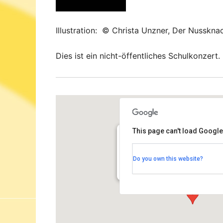
Illustration: © Christa Unzner, Der Nussknac
Dies ist ein nicht-öffentliches Schulkonzert.
This page can't load Google
Kammermusiksaal der Philha
Do you own this website?
Herbert von Karajan Straße 1 - Berl
Veranstaltungen