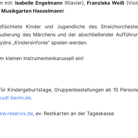
n mit:
Isabelle Engelmann
(Klavier),
Franziska Weiß
(Viol
r
Musikgarten Hasselmann
!
flüchtete Kinder und Jugendliche des Streichorcheste
studierung des Märchens und der abschließender Aufführu
ydns „Kindersinfonie“ spielen werden.
m kleinen Instrumentenkarussell ein!
se für Kindergeburtstage, Gruppenbestellungen ab 10 Person
udl-berlin.de
.
w.reservix.de
, ev. Restkarten an der Tageskasse