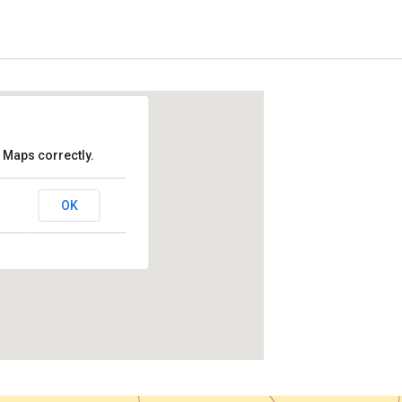
 Maps correctly.
lem
OK
in