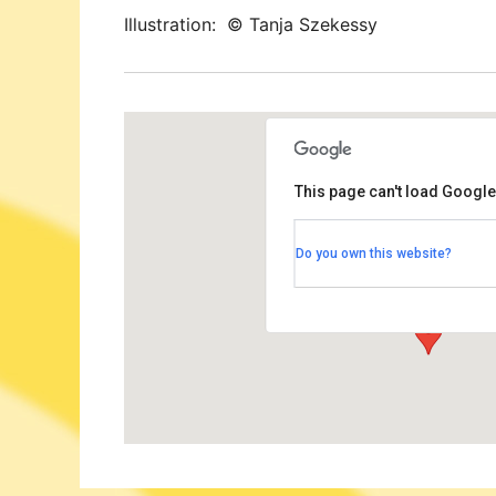
Illustration: © Tanja Szekessy
This page can't load Google
Rudolf-Steiner Haus Dah
Do you own this website?
Bernadottestrasse 90-92 - Berl
Veranstaltungen